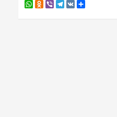
WhatsApp
Odnoklassniki
Viber
Telegram
VK
Отправи