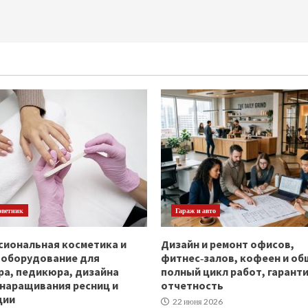
оветник
Гараж и авто
иональная косметика и
Дизайн и ремонт офисов,
ооборудование для
фитнес‑залов, кофеен и об
а, педикюра, дизайна
полный цикл работ, гаранти
 наращивания ресниц и
отчетность
ции
22 июня 2026