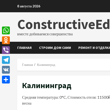
Перейти
8 августа 2026
к
содержимому
ConstructiveE
вместе добиваемся совершенства
WhatsApp
ГЛАВНАЯ
СТРОИМ ДОМ САМИ
РЕМОНТ И ОТДЕЛК
Odnoklassniki
Viber
Главная
Калининград
Telegram
VK
Калининград
Отправить
Средняя температура: 0°C, Стоимость отеля: 11500
весна