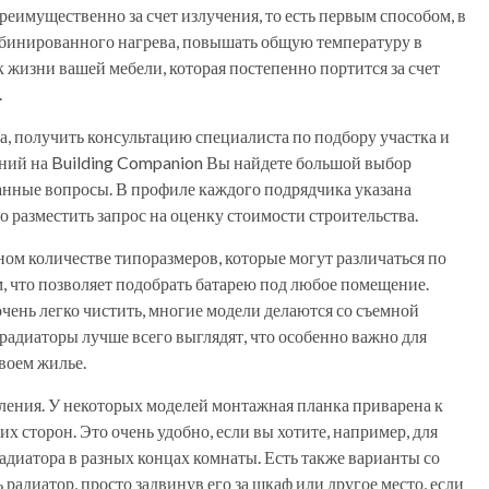
еимущественно за счет излучения, то есть первым способом, в
омбинированного нагрева, повышать общую температуру в
к жизни вашей мебели, которая постепенно портится за счет
.
а, получить консультацию специалиста по подбору участка и
аний на Building Companion Вы найдете большой выбор
анные вопросы. В профиле каждого подрядчика указана
 разместить запрос на оценку стоимости строительства.
ом количестве типоразмеров, которые могут различаться по
, что позволяет подобрать батарею под любое помещение.
чень легко чистить, многие модели делаются со съемной
радиаторы лучше всего выглядят, что особенно важно для
воем жилье.
ления. У некоторых моделей монтажная планка приварена к
их сторон. Это очень удобно, если вы хотите, например, для
диатора в разных концах комнаты. Есть также варианты со
радиатор, просто задвинув его за шкаф или другое место, если