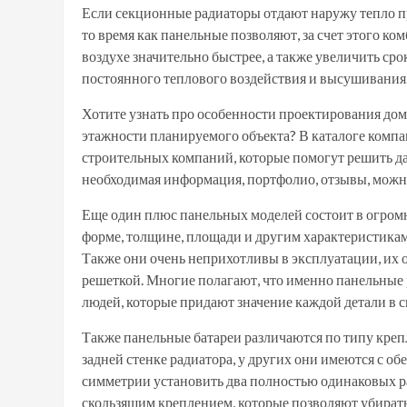
Если секционные радиаторы отдают наружу тепло пр
то время как панельные позволяют, за счет этого к
воздухе значительно быстрее, а также увеличить сро
постоянного теплового воздействия и высушивания
Хотите узнать про особенности проектирования дом
этажности планируемого объекта? В каталоге комп
строительных компаний, которые помогут решить д
необходимая информация, портфолио, отзывы, можно
Еще один плюс панельных моделей состоит в огромн
форме, толщине, площади и другим характеристикам
Также они очень неприхотливы в эксплуатации, их о
решеткой. Многие полагают, что именно панельные 
людей, которые придают значение каждой детали в с
Также панельные батареи различаются по типу креп
задней стенке радиатора, у других они имеются с обе
симметрии установить два полностью одинаковых ра
скользящим креплением, которые позволяют убирать 