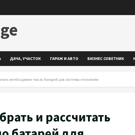
dge
А
ДАЧА, УЧАСТОК
ГАРАЖ И АВТО
БИЗНЕС СОВЕТНИК
итать необходимое число батарей для системы отопления
брать и рассчитать
о батарей для