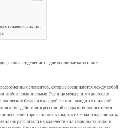
ов отопления и их тип
ра
ов, включает деление на две основные категории:
из разрозненных элементов, которые соединяются между собой
ми, либо алюминиевыми. Разница между ними довольно
еталлических батареи в каждой секции находится стальной
ния от воздействия агрессивной среды в теплоносителе и
ионных радиаторов состоит в том, что их можно наращивать,
авильно рассчитали их количество или мощность, либо, к
наты вместе. При помощи дополнительных секций можно