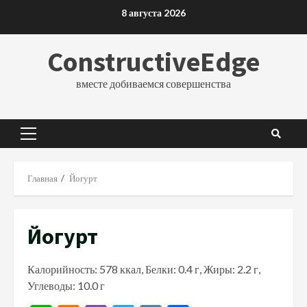
Перейти
8 августа 2026
к
содержимому
ConstructiveEdge
вместе добиваемся совершенства
Основное
меню
Главная
Йогурт
Йогурт
Калорийность: 578 ккал, Белки: 0.4 г, Жиры: 2.2 г,
Углеводы: 10.0 г