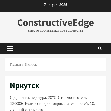
Перейти
7 августа 2026
к
содержимому
ConstructiveEdge
вместе добиваемся совершенства
Основное
меню
Главная
Иркутск
Иркутск
Средняя температура: 20°C, Стоимость отеля:
12000₽, Количество достопримечательностей: 10,
Лучший сезон: лето