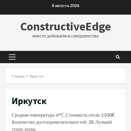
Перейти
8 августа 2026
к
содержимому
ConstructiveEdge
вместе добиваемся совершенства
Основное
меню
Главная
Иркутск
Иркутск
Средняя температура: 6°C, Стоимость отеля: 1500₽,
Количество достопримечательностей: 28, Лучший
сезон: осень