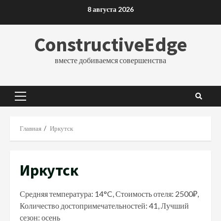
Перейти
8 августа 2026
к
содержимому
ConstructiveEdge
вместе добиваемся совершенства
Основное
меню
Главная
Иркутск
Иркутск
Средняя температура: 14°C, Стоимость отеля: 2500₽,
Количество достопримечательностей: 41, Лучший
сезон: осень