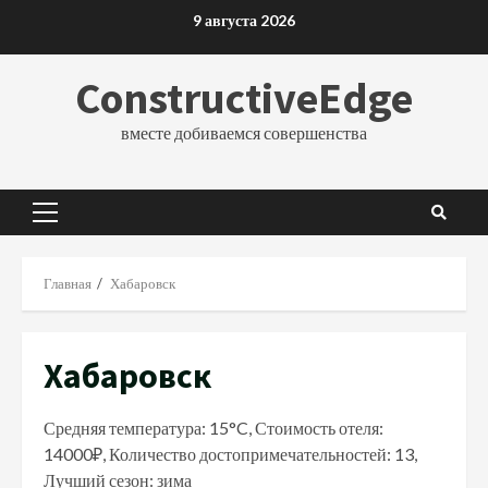
Перейти
9 августа 2026
к
содержимому
ConstructiveEdge
вместе добиваемся совершенства
Основное
меню
Главная
Хабаровск
Хабаровск
Средняя температура: 15°C, Стоимость отеля:
14000₽, Количество достопримечательностей: 13,
Лучший сезон: зима