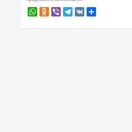
WhatsApp
Odnoklassniki
Viber
Telegram
VK
Отправи