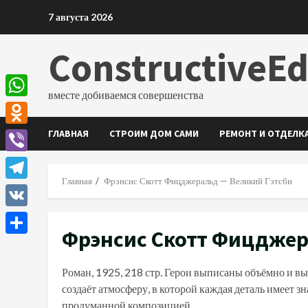
Перейти
7 августа 2026
к
содержимому
ConstructiveE
вместе добиваемся совершенства
WhatsApp
ГЛАВНАЯ
СТРОИМ ДОМ САМИ
РЕМОНТ И ОТДЕЛК
Odnoklassniki
Viber
Главная
Фрэнсис Скотт Фицджеральд — Великий Гэтсби
Telegram
VK
Фрэнсис Скотт Фицджер
Отправить
Роман, 1925, 218 стр. Герои выписаны объёмно и 
создаёт атмосферу, в которой каждая деталь имеет з
продуманной композицией.