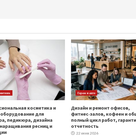
оветник
Гараж и авто
иональная косметика и
Дизайн и ремонт офисов,
ооборудование для
фитнес‑залов, кофеен и об
а, педикюра, дизайна
полный цикл работ, гаранти
 наращивания ресниц и
отчетность
ции
22 июня 2026