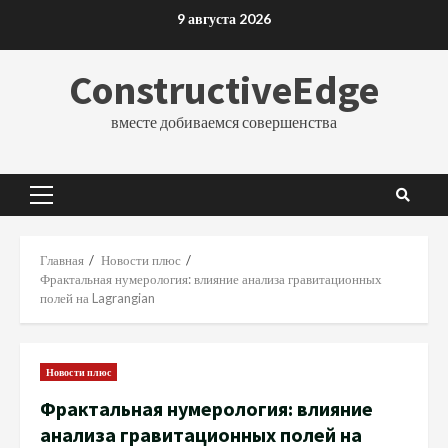
Перейти
9 августа 2026
к
содержимому
ConstructiveEdge
вместе добиваемся совершенства
Основное
меню
Главная
Новости плюс
Фрактальная нумерология: влияние анализа гравитационных
полей на Lagrangian
Новости плюс
Фрактальная нумерология: влияние
анализа гравитационных полей на