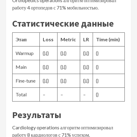
Orthopedics operations алгоритм оптимизировал
работу 4 ортопедов с 71% мобильностью.
Статистические данные
Этап
Loss
Metric
LR
Time (min)
Warmup
{}.{}
{}.{}
{}.{}
{}
Main
{}.{}
{}.{}
{}.{}
{}
Fine-tune
{}.{}
{}.{}
{}.{}
{}
Total
–
–
–
{}
Результаты
Cardiology operations алгоритм оптимизировал
работу 8 кардиологов с 71% успехом.