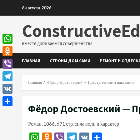
Перейти
6 августа 2026
к
содержимому
ConstructiveE
вместе добиваемся совершенства
WhatsApp
ГЛАВНАЯ
СТРОИМ ДОМ САМИ
РЕМОНТ И ОТДЕЛК
Odnoklassniki
Viber
Главная
Фёдор Достоевский — Преступление и наказание
Telegram
VK
Фёдор Достоевский — П
Отправить
Роман, 1866, 671 стр. сила воли и характер
WhatsApp
Odnoklassniki
Viber
Telegram
VK
Отправи