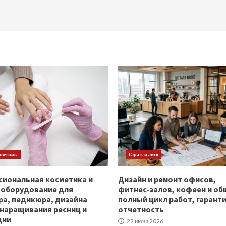
оветник
Гараж и авто
иональная косметика и
Дизайн и ремонт офисов,
ооборудование для
фитнес‑залов, кофеен и об
а, педикюра, дизайна
полный цикл работ, гаранти
 наращивания ресниц и
отчетность
ции
22 июня 2026