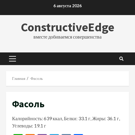
Перейти
6 августа 2026
к
содержимому
ConstructiveEdge
вместе добиваемся совершенства
Основное
меню
Главная
Фасоль
Фасоль
Калорийность: 639 ккал, Белки: 33.1 г, Жиры: 36.1 г,
Углеводы: 19.1 г