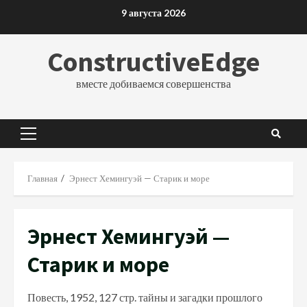
Перейти
9 августа 2026
к
содержимому
ConstructiveEdge
вместе добиваемся совершенства
Основное
меню
Главная
Эрнест Хемингуэй — Старик и море
Эрнест Хемингуэй —
Старик и море
Повесть, 1952, 127 стр. тайны и загадки прошлого