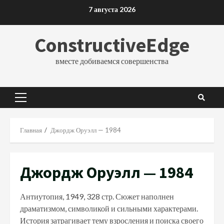
Перейти
7 августа 2026
к
содержимому
ConstructiveEdge
вместе добиваемся совершенства
Основное
меню
Главная
Джордж Оруэлл — 1984
Джордж Оруэлл — 1984
Антиутопия, 1949, 328 стр. Сюжет наполнен
драматизмом, символикой и сильными характерами.
История затрагивает тему взросления и поиска своего