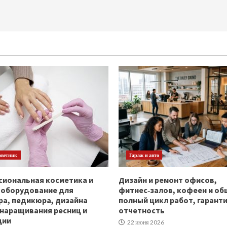
оветник
Гараж и авто
иональная косметика и
Дизайн и ремонт офисов,
ооборудование для
фитнес‑залов, кофеен и об
а, педикюра, дизайна
полный цикл работ, гаранти
 наращивания ресниц и
отчетность
ции
22 июня 2026