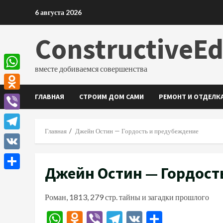
Перейти
6 августа 2026
к
содержимому
ConstructiveE
вместе добиваемся совершенства
WhatsApp
ГЛАВНАЯ
СТРОИМ ДОМ САМИ
РЕМОНТ И ОТДЕЛК
Odnoklassniki
Viber
Главная
Джейн Остин — Гордость и предубеждение
Telegram
VK
Джейн Остин — Гордост
Отправить
Роман, 1813, 279 стр. тайны и загадки прошлого
WhatsApp
Odnoklassniki
Viber
Telegram
VK
Отправи