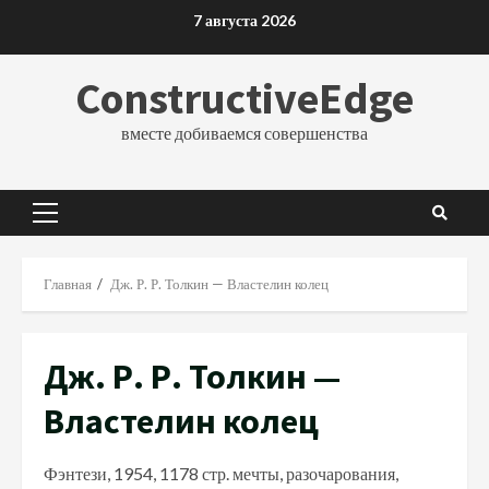
Перейти
7 августа 2026
к
содержимому
ConstructiveEdge
вместе добиваемся совершенства
Основное
меню
Главная
Дж. Р. Р. Толкин — Властелин колец
Дж. Р. Р. Толкин —
Властелин колец
Фэнтези, 1954, 1178 стр. мечты, разочарования,