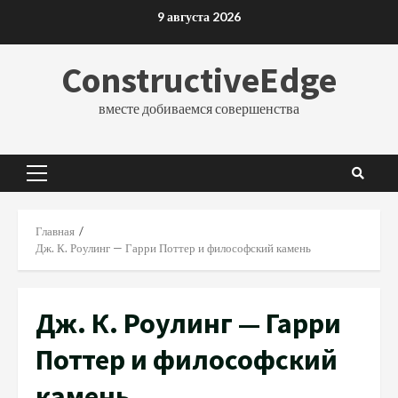
Перейти
9 августа 2026
к
содержимому
ConstructiveEdge
вместе добиваемся совершенства
Основное
меню
Главная
Дж. К. Роулинг — Гарри Поттер и философский камень
Дж. К. Роулинг — Гарри
Поттер и философский
камень