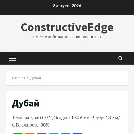
Перейти
8 августа 2026
к
содержимому
ConstructiveEdge
вместе добиваемся совершенства
Основное
меню
Главная
Дубай
Дубай
Температура: 0.7°C, Осадки: 174.6 мм, Ветер: 13.7 м/
с, Влажность: 88%