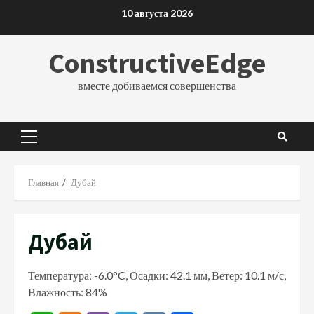
Перейти
10 августа 2026
к
содержимому
ConstructiveEdge
вместе добиваемся совершенства
Основное
меню
Главная
Дубай
Дубай
Температура: -6.0°C, Осадки: 42.1 мм, Ветер: 10.1 м/с,
Влажность: 84%