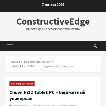
Перейти
7 августа 2026
к
содержимому
ConstructiveEdge
вместе добиваемся совершенства
Основное
меню
Главная
Как выбрать гаджет
Chuwi Hi12 Tablet PC – бюджетный универсал
Как выбрать гаджет
Chuwi Hi12 Tablet PC – бюджетный
универсал
brandkupi_ru
11 декабря 2022
1 мин чтения