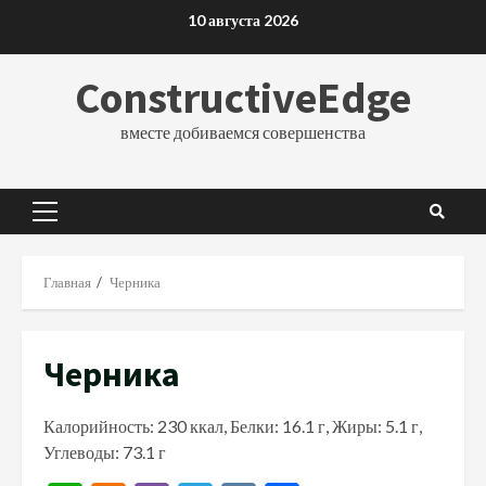
Перейти
10 августа 2026
к
содержимому
ConstructiveEdge
вместе добиваемся совершенства
Основное
меню
Главная
Черника
Черника
Калорийность: 230 ккал, Белки: 16.1 г, Жиры: 5.1 г,
Углеводы: 73.1 г