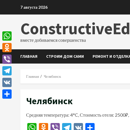
Перейти
7 августа 2026
к
содержимому
ConstructiveE
вместе добиваемся совершенства
WhatsApp
ГЛАВНАЯ
СТРОИМ ДОМ САМИ
РЕМОНТ И ОТДЕЛК
Odnoklassniki
Viber
Главная
Челябинск
Telegram
VK
Челябинск
Отправить
Средняя температура: 4°C, Стоимость отеля: 2500₽,
WhatsApp
Odnoklassniki
Viber
Telegram
VK
Отправи