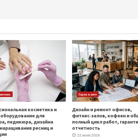
оветник
Гараж и авто
иональная косметика и
Дизайн и ремонт офисов,
ооборудование для
фитнес‑залов, кофеен и об
а, педикюра, дизайна
полный цикл работ, гаранти
 наращивания ресниц и
отчетность
ции
22 июня 2026