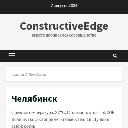
Перейти
7 августа 2026
к
содержимому
ConstructiveEdge
вместе добиваемся совершенства
Основное
меню
Главная
Челябинск
Челябинск
Средняя температура: 27°C, Стоимость отеля: 5500₽,
Количество достопримечательностей: 18, Лучший
сезон: осень