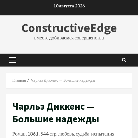
Перейти
10 августа 2026
к
содержимому
ConstructiveEdge
вместе добиваемся совершенства
Основное
меню
Главная
Чарльз Диккенс — Большие надежды
Чарльз Диккенс —
Большие надежды
Роман, 1861, 544 стр. любовь, судьба, испытания