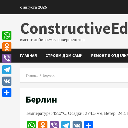
Перейти
6 августа 2026
к
содержимому
ConstructiveE
вместе добиваемся совершенства
WhatsApp
ГЛАВНАЯ
СТРОИМ ДОМ САМИ
РЕМОНТ И ОТДЕЛК
Odnoklassniki
Viber
Главная
Берлин
Telegram
VK
Берлин
Отправить
Температура: 42.0°C, Осадки: 274.5 мм, Ветер: 24.1
WhatsApp
Odnoklassniki
Viber
Telegram
VK
Отправи