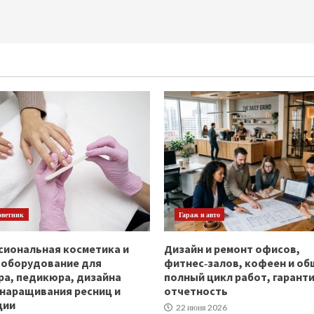
оветник
Гараж и авто
иональная косметика и
Дизайн и ремонт офисов,
ооборудование для
фитнес‑залов, кофеен и об
а, педикюра, дизайна
полный цикл работ, гаранти
 наращивания ресниц и
отчетность
ции
22 июня 2026