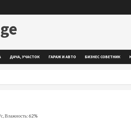
dge
А
ДАЧА, УЧАСТОК
ГАРАЖ И АВТО
БИЗНЕС СОВЕТНИК
м/с, Влажность: 62%
ть