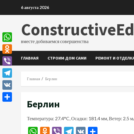
Перейти
6 августа 2026
к
содержимому
ConstructiveE
вместе добиваемся совершенства
WhatsApp
ГЛАВНАЯ
СТРОИМ ДОМ САМИ
РЕМОНТ И ОТДЕЛК
Odnoklassniki
Viber
Главная
Берлин
Telegram
VK
Берлин
Отправить
Температура: 27.4°C, Осадки: 181.4 мм, Ветер: 2.5 
WhatsApp
Odnoklassniki
Viber
Telegram
VK
Отправи