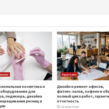
оветник
Гараж и авто
иональная косметика и
Дизайн и ремонт офисов,
ооборудование для
фитнес‑залов, кофеен и об
а, педикюра, дизайна
полный цикл работ, гаранти
 наращивания ресниц и
отчетность
ции
22 июня 2026