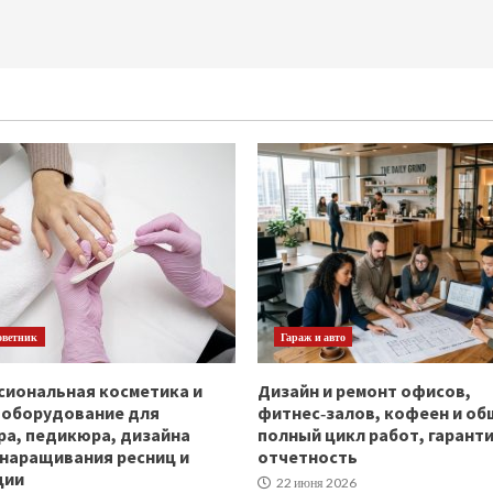
оветник
Гараж и авто
иональная косметика и
Дизайн и ремонт офисов,
ооборудование для
фитнес‑залов, кофеен и об
а, педикюра, дизайна
полный цикл работ, гаранти
 наращивания ресниц и
отчетность
ции
22 июня 2026