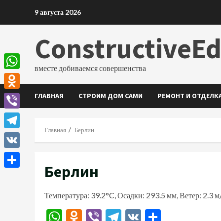
Перейти
9 августа 2026
к
содержимому
ConstructiveE
вместе добиваемся совершенства
WhatsApp
ГЛАВНАЯ
СТРОИМ ДОМ САМИ
РЕМОНТ И ОТДЕЛК
Odnoklassniki
Viber
Главная
Берлин
Telegram
VK
Берлин
Отправить
Температура: 39.2°C, Осадки: 293.5 мм, Ветер: 2.3 
WhatsApp
Odnoklassniki
Viber
Telegram
VK
Отправи