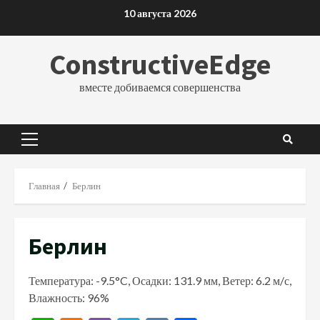
Перейти
10 августа 2026
к
содержимому
ConstructiveEdge
вместе добиваемся совершенства
Основное
меню
Главная
Берлин
Берлин
Температура: -9.5°C, Осадки: 131.9 мм, Ветер: 6.2 м/с,
Влажность: 96%