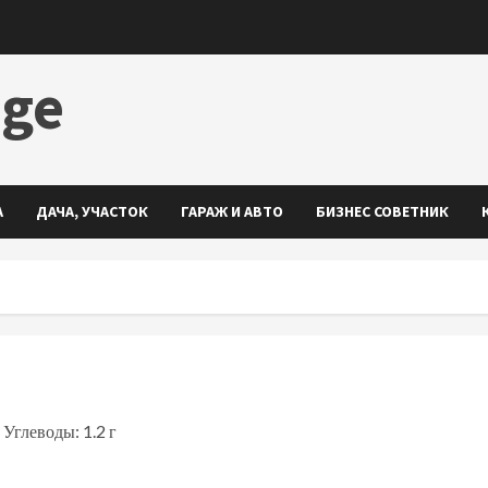
dge
А
ДАЧА, УЧАСТОК
ГАРАЖ И АВТО
БИЗНЕС СОВЕТНИК
 Углеводы: 1.2 г
ть