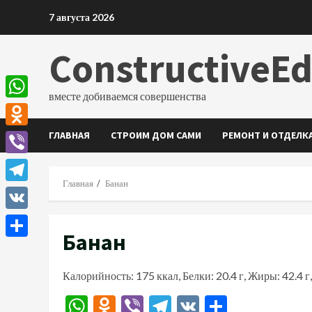
Перейти
7 августа 2026
к
содержимому
ConstructiveE
вместе добиваемся совершенства
WhatsApp
ГЛАВНАЯ
СТРОИМ ДОМ САМИ
РЕМОНТ И ОТДЕЛК
Odnoklassniki
Viber
Главная
Банан
Telegram
VK
Банан
Отправить
Калорийность: 175 ккал, Белки: 20.4 г, Жиры: 42.4 г,
WhatsApp
Odnoklassniki
Viber
Telegram
VK
Отправи