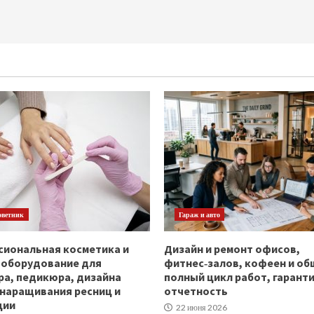
оветник
Гараж и авто
иональная косметика и
Дизайн и ремонт офисов,
ооборудование для
фитнес‑залов, кофеен и об
а, педикюра, дизайна
полный цикл работ, гаранти
 наращивания ресниц и
отчетность
ции
22 июня 2026