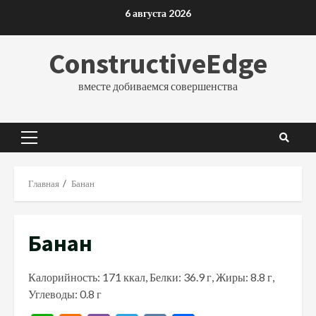
Перейти
6 августа 2026
к
содержимому
ConstructiveEdge
вместе добиваемся совершенства
Основное
меню
Главная
Банан
Банан
Калорийность: 171 ккал, Белки: 36.9 г, Жиры: 8.8 г,
Углеводы: 0.8 г