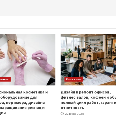
оветник
Гараж и авто
иональная косметика и
Дизайн и ремонт офисов,
ооборудование для
фитнес‑залов, кофеен и об
а, педикюра, дизайна
полный цикл работ, гаранти
 наращивания ресниц и
отчетность
ции
22 июня 2026