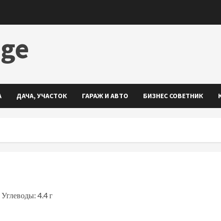
dge
А
ДАЧА, УЧАСТОК
ГАРАЖ И АВТО
БИЗНЕС СОВЕТНИК
 Углеводы: 4.4 г
ть