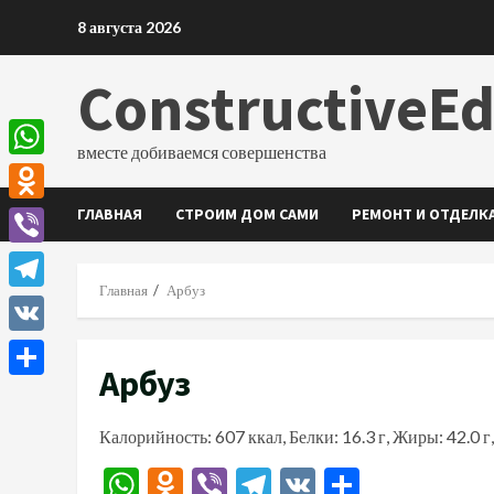
Перейти
8 августа 2026
к
содержимому
ConstructiveE
вместе добиваемся совершенства
WhatsApp
ГЛАВНАЯ
СТРОИМ ДОМ САМИ
РЕМОНТ И ОТДЕЛК
Odnoklassniki
Viber
Главная
Арбуз
Telegram
VK
Арбуз
Отправить
Калорийность: 607 ккал, Белки: 16.3 г, Жиры: 42.0 г,
WhatsApp
Odnoklassniki
Viber
Telegram
VK
Отправи