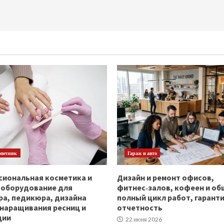
оветник
Гараж и авто
иональная косметика и
Дизайн и ремонт офисов,
ооборудование для
фитнес‑залов, кофеен и об
а, педикюра, дизайна
полный цикл работ, гаранти
 наращивания ресниц и
отчетность
ции
22 июня 2026