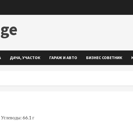
dge
А
ДАЧА, УЧАСТОК
ГАРАЖ И АВТО
БИЗНЕС СОВЕТНИК
 Углеводы: 66.1 г
ть