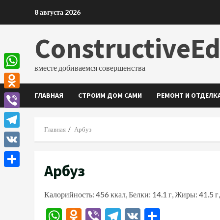
Перейти
8 августа 2026
к
содержимому
ConstructiveE
вместе добиваемся совершенства
WhatsApp
ГЛАВНАЯ
СТРОИМ ДОМ САМИ
РЕМОНТ И ОТДЕЛК
Odnoklassniki
Viber
Главная
Арбуз
Telegram
VK
Арбуз
Отправить
Калорийность: 456 ккал, Белки: 14.1 г, Жиры: 41.5 г,
WhatsApp
Odnoklassniki
Viber
Telegram
VK
Отправи