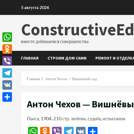
Перейти
5 августа 2026
к
содержимому
ConstructiveE
вместе добиваемся совершенства
WhatsApp
ГЛАВНАЯ
СТРОИМ ДОМ САМИ
РЕМОНТ И ОТДЕЛК
Odnoklassniki
Viber
Главная
Антон Чехов — Вишнёвый сад
Telegram
VK
Антон Чехов — Вишнёвы
Отправить
Пьеса, 1904, 210 стр. любовь, судьба, испытания
WhatsApp
Odnoklassniki
Viber
Telegram
VK
Отправи