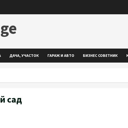
dge
А
ДАЧА, УЧАСТОК
ГАРАЖ И АВТО
БИЗНЕС СОВЕТНИК
й сад
ть