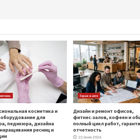
оветник
Гараж и авто
иональная косметика и
Дизайн и ремонт офисов,
ооборудование для
фитнес‑залов, кофеен и об
а, педикюра, дизайна
полный цикл работ, гаранти
 наращивания ресниц и
отчетность
ции
22 июня 2026