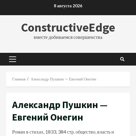
Перейти
8 августа 2026
к
содержимому
ConstructiveEdge
вместе добиваемся совершенства
Основное
меню
Главная
Александр Пушкин — Евгений Онегин
Александр Пушкин —
Евгений Онегин
Роман в стихах, 1833, 384 стр. общество, власть и