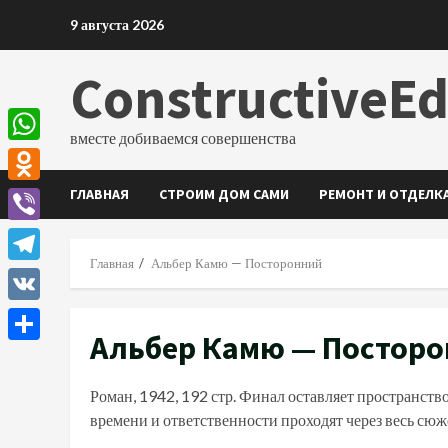
Перейти
9 августа 2026
к
содержимому
ConstructiveE
вместе добиваемся совершенства
WhatsApp
ГЛАВНАЯ
СТРОИМ ДОМ САМИ
РЕМОНТ И ОТДЕЛК
Odnoklassniki
Viber
Главная
Альбер Камю — Посторонний
Telegram
VK
Альбер Камю — Постор
Отправить
Роман, 1942, 192 стр. Финал оставляет пространст
времени и ответственности проходят через весь сюж