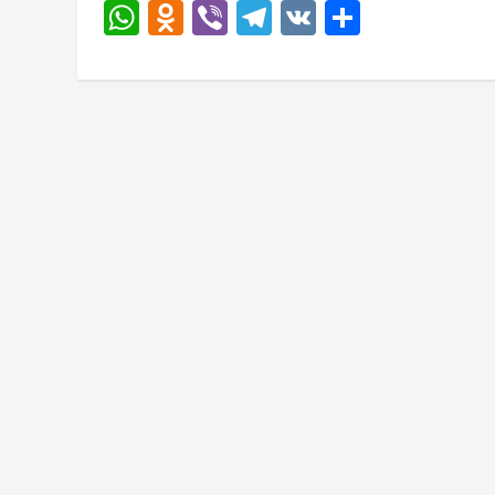
WhatsApp
Odnoklassniki
Viber
Telegram
VK
Отправи