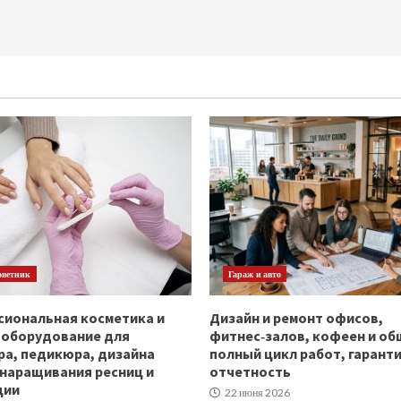
оветник
Гараж и авто
иональная косметика и
Дизайн и ремонт офисов,
ооборудование для
фитнес‑залов, кофеен и об
а, педикюра, дизайна
полный цикл работ, гаранти
 наращивания ресниц и
отчетность
ции
22 июня 2026