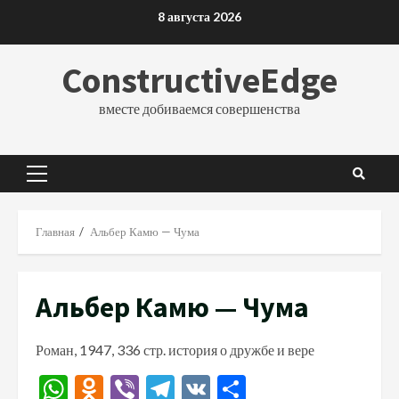
Перейти
8 августа 2026
к
содержимому
ConstructiveEdge
вместе добиваемся совершенства
Основное
меню
Главная
Альбер Камю — Чума
Альбер Камю — Чума
Роман, 1947, 336 стр. история о дружбе и вере
WhatsApp
Odnoklassniki
Viber
Telegram
VK
Отправить