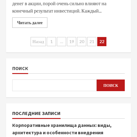
денег в акции, порой очень сильно влияют на
конечный результат инвестиций. Каждый...
Читать далее
Пагинация
Назад
1
…
19
20
21
22
записей
ПОИСК
ПОИСК
ПОСЛЕДНИЕ ЗАПИСИ
Корпоративные хранилища данных: виды,
архитектура и особенности внедрения