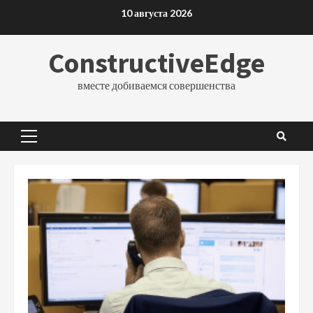
Перейти
10 августа 2026
к
содержимому
ConstructiveEdge
вместе добиваемся совершенства
Основное
меню